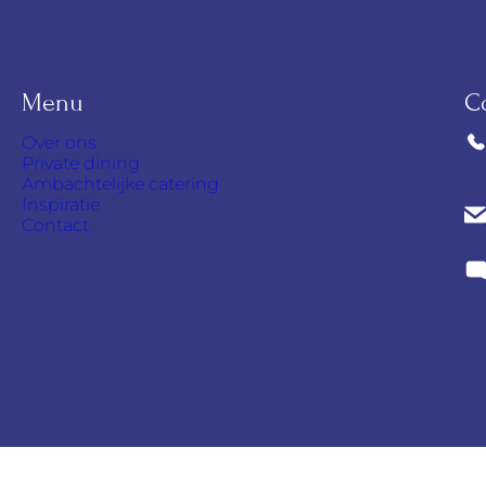
Menu
C
Over ons
Private dining
Ambachtelijke catering
Inspiratie
Contact