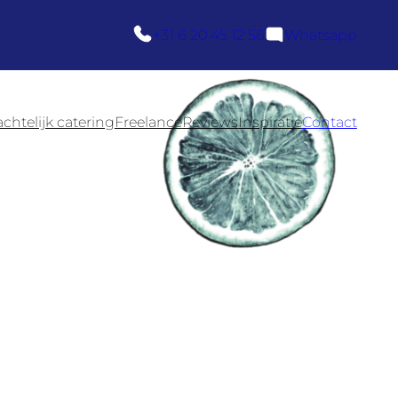
+31 6 20 45 12 56
Whatsapp
htelijk catering
Freelance
Reviews
Inspiratie
Contact