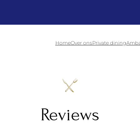
Home
Over ons
Private dining
Ambac
Reviews