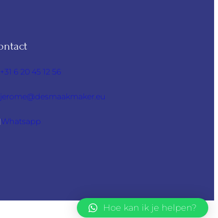
ontact
+31 6 20 45 12 56
jerome@desmaakmaker.eu
Whatsapp
Hoe kan ik je helpen?