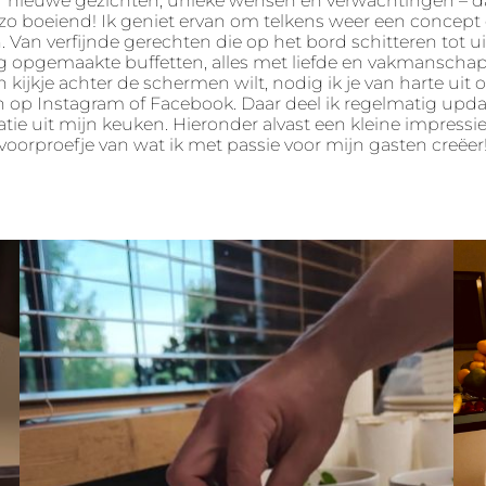
r nieuwe gezichten, unieke wensen en verwachtingen – 
zo boeiend! Ik geniet ervan om telkens weer een concept
 Van verfijnde gerechten die op het bord schitteren tot ui
g opgemaakte buffetten, alles met liefde en vakmanschap
en kijkje achter de schermen wilt, nodig ik je van harte uit
n op Instagram of Facebook. Daar deel ik regelmatig upda
atie uit mijn keuken. Hieronder alvast een kleine impressi
voorproefje van wat ik met passie voor mijn gasten creëer