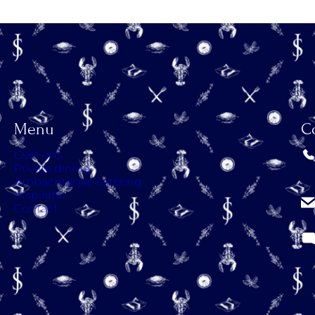
Menu
C
Over ons
Private dining
Ambachtelijke catering
Inspiratie
Contact