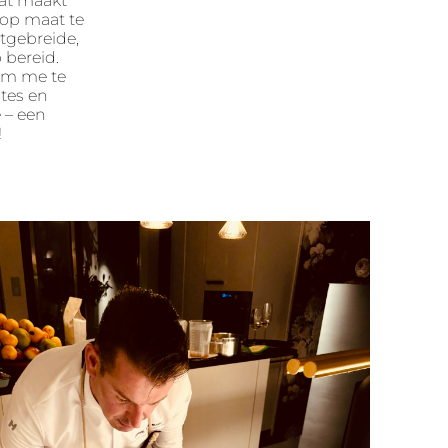
dat maakt
 op maat te
tgebreide,
 bereid.
 om me te
tes en
e – een
!