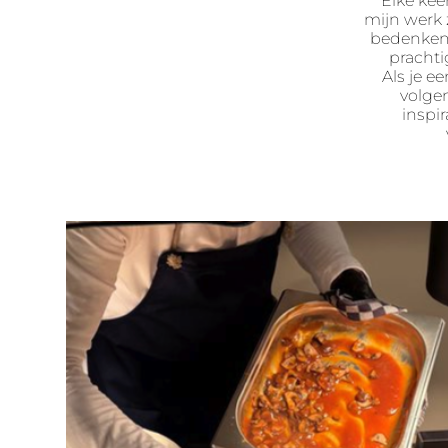
Elke kee
mijn werk 
bedenken.
prachti
Als je e
volge
inspir