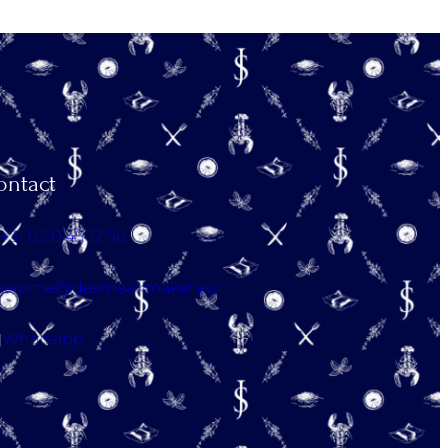
ontact
+31 6 20 45 12 56
jerome@desmaakmaker.eu
Whatsapp