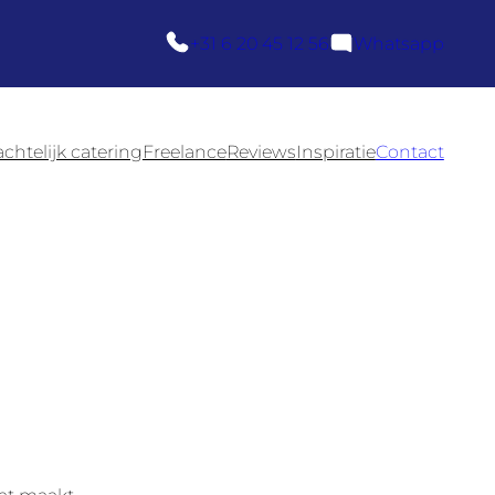
+31 6 20 45 12 56
Whatsapp
htelijk catering
Freelance
Reviews
Inspiratie
Contact